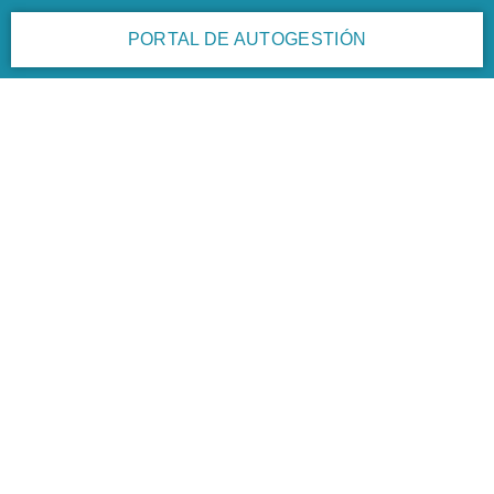
PORTAL DE AUTOGESTIÓN
CTPIPBA Regional La Plata
Localidades de los 4 departamentos
judiciales