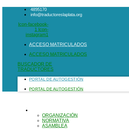
Ir
4895170
al
info@traductoreslaplata.org
contenido
Icon-facebook-
1
Icon-
instagram1
ACCESO MATRICULADOS
ACCESO MATRICULADOS
BUSCADOR DE
TRADUCTORES
PORTAL DE AUTOGESTIÓN
PORTAL DE AUTOGESTIÓN
EL COLEGIO
ORGANIZACIÓN
NORMATIVA
ASAMBLEA