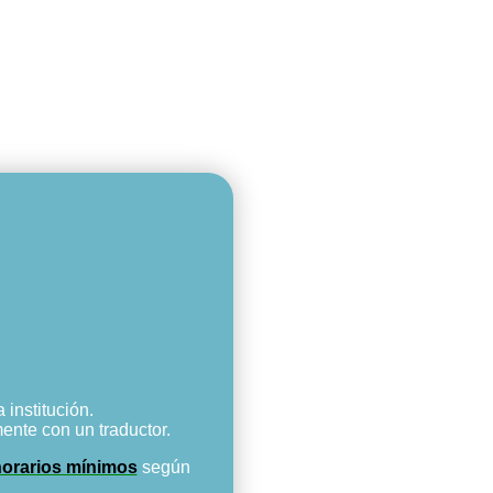
 institución.
ente con un traductor.
orarios mínimos
según