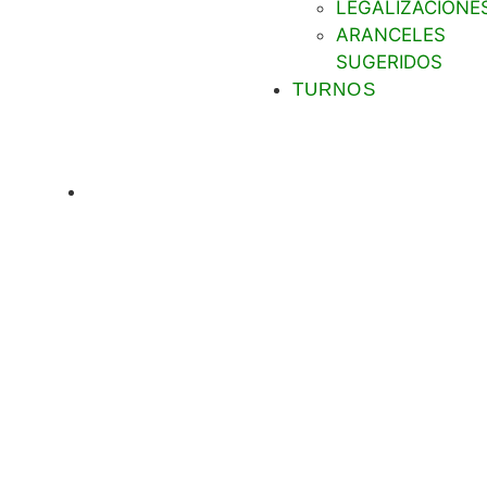
LEGALIZACIONE
ARANCELES
SUGERIDOS
TURNOS
Cursos y Capacitaciones
,
Noticias
Una aproximación al
procedimiento legislativo en
Italia y Argentina