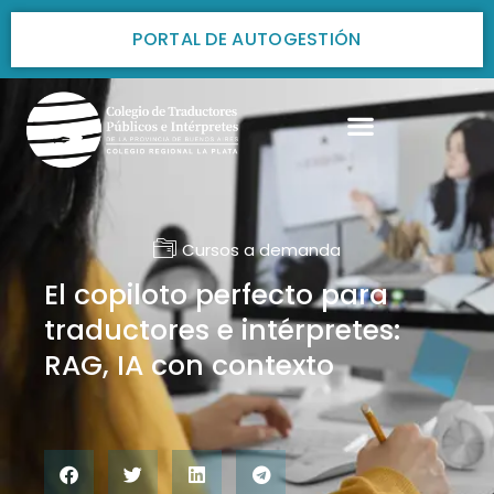
PORTAL DE AUTOGESTIÓN
Cursos a demanda
El copiloto perfecto para
traductores e intérpretes:
RAG, IA con contexto