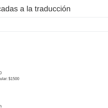
cadas a la traducción
0
gular: $1500
h​