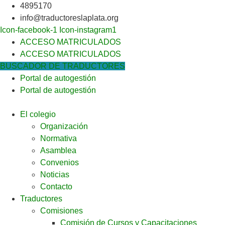
Ir
4895170
al
info@traductoreslaplata.org
contenido
Icon-facebook-1
Icon-instagram1
ACCESO MATRICULADOS
ACCESO MATRICULADOS
BUSCADOR DE TRADUCTORES
Portal de autogestión
Portal de autogestión
El colegio
Organización
Normativa
Asamblea
Convenios
Noticias
Contacto
Traductores
Comisiones
Comisión de Cursos y Capacitaciones