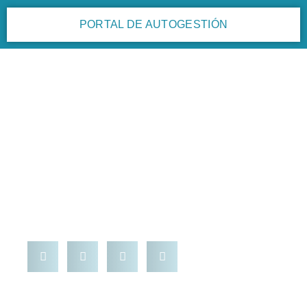
PORTAL DE AUTOGESTIÓN
Cursos a demanda
,
Cursos y Capacitaciones
,
Noticias
La especialización como
propuesta de valor