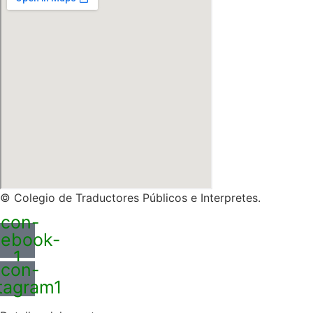
© Colegio de Traductores Públicos e Interpretes.
Icon-
cebook-
1
Icon-
tagram1