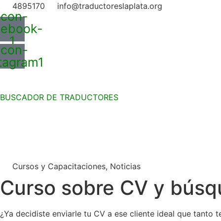
Ir
4895170
info@traductoreslaplata.org
Icon-
al
cebook-
contenido
1
Icon-
tagram1
BUSCADOR DE TRADUCTORES
Cursos y Capacitaciones
,
Noticias
Curso sobre CV y búsq
¿Ya decidiste enviarle tu CV a ese cliente ideal que tanto t