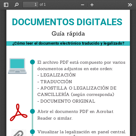
of 1
Toggle
Find
Zoom
Zoom
Too
Sidebar
Out
In
DOCUMENTOS DIGITALES
Guía rápida
¿Cómo leer el documento electrónico traducido y legalizado?
El archivo PDF está compuesto por varios
documentos adjuntos en este orden:
- LEGALIZACIÓN
- TRADUCCIÓN
- APOSTILLA O LEGALIZACIÓN DE
CANCILLERÍA (según corresponda)
- DOCUMENTO ORIGINAL
Abrir el documento PDF en Acrobat
Reader o similar.
Visualizar la legalización en panel central.